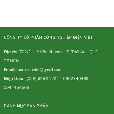
miệng gió, ống gió
CÔNG TY CỔ PHẦN CÔNG NGHIỆP ĐIỆN VIỆT
Địa chỉ:
702/21 Lê Văn Khương – P. Thới An – Q12 –
TP.HCM
Email:
tuan.dienviet@gmail.com
Điện thoại:
(028) 6256 1724 – 0902340468 –
0944454568
DANH MỤC SẢN PHẨM