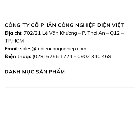
CÔNG TY CỔ PHẦN CÔNG NGHIỆP ĐIỆN VIỆT
Địa chỉ:
702/21 Lê Văn Khương – P. Thới An – Q12 –
TP.HCM
Email:
sales@tudiencongnghiep.com
Điện thoại:
(028) 6256 1724 – 0902 340 468
DANH MỤC SẢN PHẨM
thiết kế, lắp đặt hệ thống tủ bảng điện
thang cáp, máng cáp, khay cáp
thi công, bảo trì hệ thống điện
thiết bị điện công nghiệp
gia công cơ khí