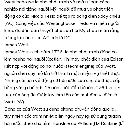
Westinghouse là nhà phát minh và nhà tư bản công
nghiệp nổi tiếng người Mỹ, người đã mua và phát triển
động cơ của Nikola Tesla để tạo ra dòng điện xoay chiều
(AC). Công việc của Westinghouse, Tesla và nhiều người
khác đã dần dần thuyết phục xã hội Mỹ chấp nhận rằng
tương lai dành cho AC hơn là DC.
James Watt
James Watt (sinh năm 1736) là nhà phát minh động cơ
làm ngưng hơi người Xcotlen. Khi máy phát điện của Edison
kết hợp với động cơ hơi nước (steam engine) của Watt,
nguồn điện quy mô lớn trở thành một nhiệm vụ thiết thực.
Những cải tiến về động cơ hơi nước của ông đã được cấp
bằng sáng chế hơn 15 năm, bắt đầu từ năm 1769 và tên
tuổi của ông đã được lấy làm tên của một đơn vị điện là
Watt (W).
Động cơ của Watt sử dụng pitông chuyển động qua lại,
tuy nhiên các trạm nhiệt điện ngày nay lại sử dụng tuabin
hơi nước, theo chu trình Rankline do William J.M Rankine (kĩ