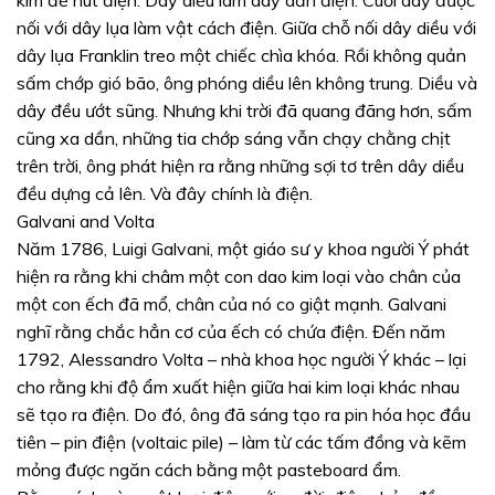
nối với dây lụa làm vật cách điện. Giữa chỗ nối dây diều với
dây lụa Franklin treo một chiếc chìa khóa. Rồi không quản
sấm chớp gió bão, ông phóng diều lên không trung. Diều và
dây đều ướt sũng. Nhưng khi trời đã quang đãng hơn, sấm
cũng xa dần, những tia chớp sáng vẫn chạy chằng chịt
trên trời, ông phát hiện ra rằng những sợi tơ trên dây diều
đều dựng cả lên. Và đây chính là điện.
Galvani and Volta
Năm 1786, Luigi Galvani, một giáo sư y khoa người Ý phát
hiện ra rằng khi châm một con dao kim loại vào chân của
một con ếch đã mổ, chân của nó co giật mạnh. Galvani
nghĩ rằng chắc hẳn cơ của ếch có chứa điện. Đến năm
1792, Alessandro Volta – nhà khoa học người Ý khác – lại
cho rằng khi độ ẩm xuất hiện giữa hai kim loại khác nhau
sẽ tạo ra điện. Do đó, ông đã sáng tạo ra pin hóa học đầu
tiên – pin điện (voltaic pile) – làm từ các tấm đồng và kẽm
mỏng được ngăn cách bằng một pasteboard ẩm.