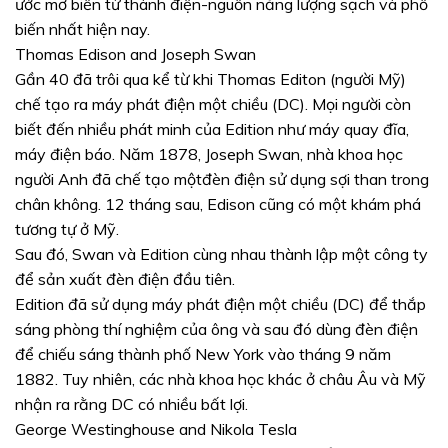
ước mơ biến từ thành điện-nguồn năng lượng sạch và phổ
biến nhất hiện nay.
Thomas Edison and Joseph Swan
Gần 40 đã trôi qua kể từ khi Thomas Editon (người Mỹ)
chế tạo ra máy phát điện một chiều (DC). Mọi người còn
biết đến nhiều phát minh của Edition như máy quay đĩa,
máy điện báo. Năm 1878, Joseph Swan, nhà khoa học
người Anh đã chế tạo mộtđèn điện sử dụng sợi than trong
chân không. 12 tháng sau, Edison cũng có một khám phá
tương tự ở Mỹ.
Sau đó, Swan và Edition cùng nhau thành lập một công ty
để sản xuất đèn điện đầu tiên.
Edition đã sử dụng máy phát điện một chiều (DC) để thắp
sáng phòng thí nghiệm của ông và sau đó dùng đèn điện
để chiếu sáng thành phố New York vào tháng 9 năm
1882. Tuy nhiên, các nhà khoa học khác ở châu Âu và Mỹ
nhận ra rằng DC có nhiều bất lợi.
George Westinghouse and Nikola Tesla