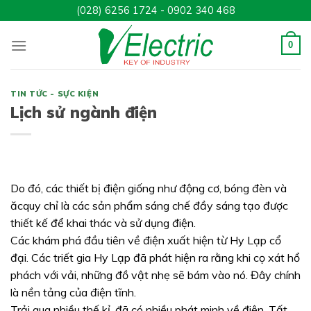
Skip
(028) 6256 1724 - 0902 340 468
to
content
0
TIN TỨC - SỰC KIỆN
Lịch sử ngành điện
Do đó, các thiết bị điện giống như động cơ, bóng đèn và
ăcquy chỉ là các sản phẩm sáng chế đầy sáng tạo được
thiết kế để khai thác và sử dụng điện.
Các khám phá đầu tiên về điện xuất hiện từ Hy Lạp cổ
đại. Các triết gia Hy Lạp đã phát hiện ra rằng khi cọ xát hổ
phách với vải, những đồ vật nhẹ sẽ bám vào nó. Đây chính
là nền tảng của điện tĩnh.
Trải qua nhiều thế kỉ, đã có nhiều phát minh về điện. Tất