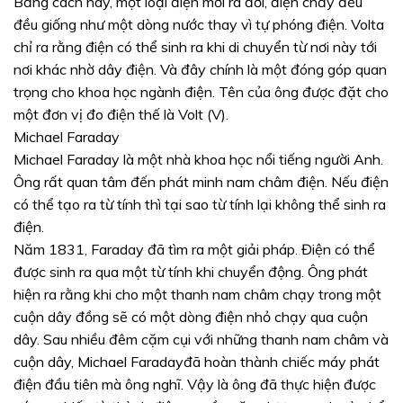
Bằng cách này, một loại điện mới ra đời, điện chảy đều
đều giống như một dòng nước thay vì tự phóng điện. Volta
chỉ ra rằng điện có thể sinh ra khi di chuyển từ nơi này tới
nơi khác nhờ dây điện. Và đây chính là một đóng góp quan
trọng cho khoa học ngành điện. Tên của ông được đặt cho
một đơn vị đo điện thế là Volt (V).
Michael Faraday
Michael Faraday là một nhà khoa học nổi tiếng người Anh.
Ông rất quan tâm đến phát minh nam châm điện. Nếu điện
có thể tạo ra từ tính thì tại sao từ tính lại không thể sinh ra
điện.
Năm 1831, Faraday đã tìm ra một giải pháp. Điện có thể
được sinh ra qua một từ tính khi chuyển động. Ông phát
hiện ra rằng khi cho một thanh nam châm chạy trong một
cuộn dây đồng sẽ có một dòng điện nhỏ chạy qua cuộn
dây. Sau nhiều đêm cặm cụi với những thanh nam châm và
cuộn dây, Michael Faradayđã hoàn thành chiếc máy phát
điện đầu tiên mà ông nghĩ. Vậy là ông đã thực hiện được