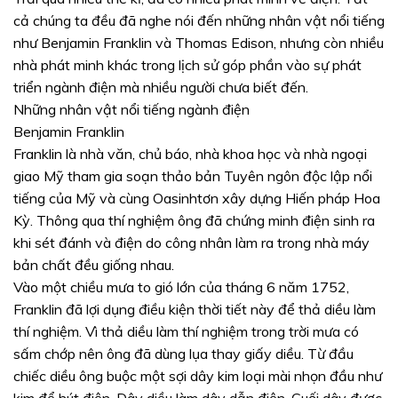
cả chúng ta đều đã nghe nói đến những nhân vật nổi tiếng
như Benjamin Franklin và Thomas Edison, nhưng còn nhiều
nhà phát minh khác trong lịch sử góp phần vào sự phát
triển ngành điện mà nhiều người chưa biết đến.
Những nhân vật nổi tiếng ngành điện
Benjamin Franklin
Franklin là nhà văn, chủ báo, nhà khoa học và nhà ngoại
giao Mỹ tham gia soạn thảo bản Tuyên ngôn độc lập nổi
tiếng của Mỹ và cùng Oasinhtơn xây dựng Hiến pháp Hoa
Kỳ. Thông qua thí nghiệm ông đã chứng minh điện sinh ra
khi sét đánh và điện do công nhân làm ra trong nhà máy
bản chất đều giống nhau.
Vào một chiều mưa to gió lớn của tháng 6 năm 1752,
Franklin đã lợi dụng điều kiện thời tiết này để thả diều làm
thí nghiệm. Vì thả diều làm thí nghiệm trong trời mưa có
sấm chớp nên ông đã dùng lụa thay giấy diều. Từ đầu
chiếc diều ông buộc một sợi dây kim loại mài nhọn đầu như
kim để hút điện. Dây diều làm dây dẫn điện. Cuối dây được