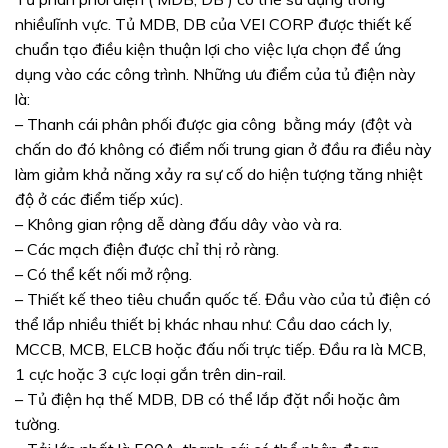
nhiềulĩnh vực. Tủ MDB, DB của VEI CORP được thiết kế
chuẩn tạo điều kiện thuận lợi cho việc lựa chọn để ứng
dụng vào các công trình. Những ưu điểm của tủ điện này
là:
– Thanh cái phân phối được gia công bằng máy (đột và
chấn do đó không có điểm nối trung gian ở đầu ra điều này
làm giảm khả năng xảy ra sự cố do hiện tượng tăng nhiệt
độ ở các điểm tiếp xúc).
– Không gian rộng dễ dàng đấu dây vào và ra.
– Các mạch điện được chỉ thị rỏ ràng.
– Có thể kết nối mở rộng.
– Thiết kế theo tiêu chuẩn quốc tế. Đầu vào của tủ điện có
thể lắp nhiều thiết bị khác nhau như: Cầu dao cách ly,
MCCB, MCB, ELCB hoặc đấu nối trực tiếp. Đầu ra là MCB,
1 cực hoặc 3 cực loại gắn trên din-rail.
– Tủ điện hạ thế MDB, DB có thể lắp đặt nổi hoặc âm
tường.