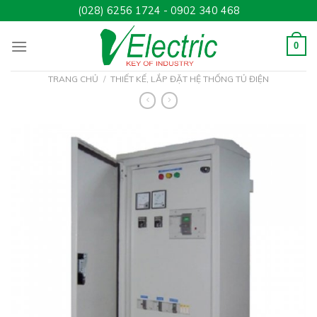
Skip
(028) 6256 1724 - 0902 340 468
to
content
0
TRANG CHỦ
/
THIẾT KẾ, LẮP ĐẶT HỆ THỐNG TỦ ĐIỆN