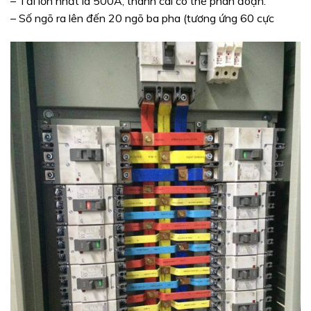
– Tải lớn nhất là 500A, thanh cái có thể phân đoạn.
– Số ngõ ra lên đến 20 ngõ ba pha (tương ứng 60 cực