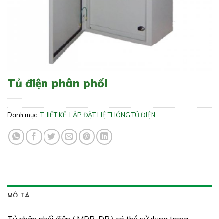
Tủ điện phân phối
Danh mục:
THIẾT KẾ, LẮP ĐẶT HỆ THỐNG TỦ ĐIỆN
MÔ TẢ
Tủ phân phối điện ( MDB, DB ) có thể sử dụng trong